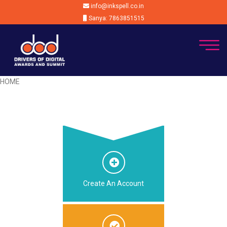
info@inkspell.co.in
Sanya: 7863851515
HOME
Create An Account